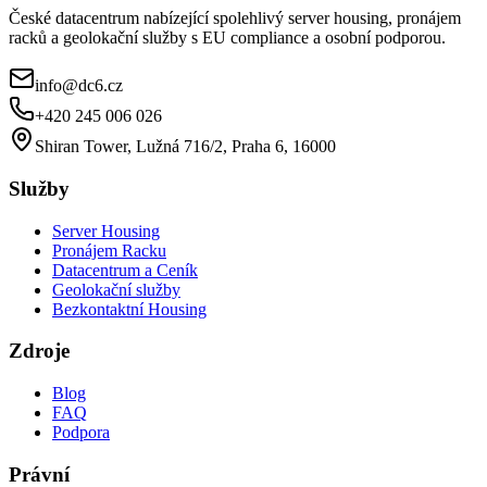
České datacentrum nabízející spolehlivý server housing, pronájem
racků a geolokační služby s EU compliance a osobní podporou.
info@dc6.cz
+420 245 006 026
Shiran Tower, Lužná 716/2, Praha 6, 16000
Služby
Server Housing
Pronájem Racku
Datacentrum a Ceník
Geolokační služby
Bezkontaktní Housing
Zdroje
Blog
FAQ
Podpora
Právní