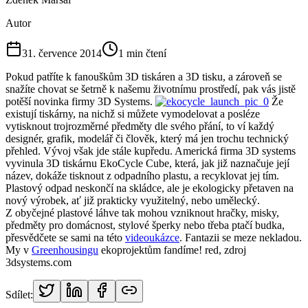
Autor
31. července 2014
1
min čtení
Pokud patříte k fanouškům 3D tiskáren a 3D tisku, a zároveň se
snažíte chovat se šetrně k našemu životnímu prostředí, pak vás jistě
potěší novinka firmy 3D Systems.
Že
existují tiskárny, na nichž si můžete vymodelovat a posléze
vytisknout trojrozměrné předměty dle svého přání, to ví každý
designér, grafik, modelář či člověk, který má jen trochu technický
přehled. Vývoj však jde stále kupředu. Americká firma 3D systems
vyvinula 3D tiskárnu EkoCycle Cube, která, jak již naznačuje její
název, dokáže tisknout z odpadního plastu, a recyklovat jej tím.
Plastový odpad neskončí na skládce, ale je ekologicky přetaven na
nový výrobek, ať již prakticky využitelný, nebo umělecký.
Z obyčejné plastové láhve tak mohou vzniknout hračky, misky,
předměty pro domácnost, stylové šperky nebo třeba ptačí budka,
přesvědčete se sami na této
videoukázce
. Fantazii se meze nekladou.
My v
Greenhousingu
ekoprojektům fandíme! red, zdroj
3dsystems.com
Sdílet: