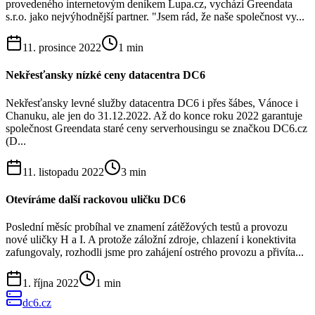
provedeného internetovým deníkem Lupa.cz, vychází Greendata
s.r.o. jako nejvýhodnější partner. "Jsem rád, že naše společnost vy...
11. prosince 2022
1
min
Nekřesťansky nízké ceny datacentra DC6
Nekřesťansky levné služby datacentra DC6 i přes šábes, Vánoce i
Chanuku, ale jen do 31.12.2022. Až do konce roku 2022 garantuje
společnost Greendata staré ceny serverhousingu se značkou DC6.cz
(D...
11. listopadu 2022
3
min
Otevíráme další rackovou uličku DC6
Poslední měsíc probíhal ve znamení zátěžových testů a provozu
nové uličky H a I. A protože záložní zdroje, chlazení i konektivita
zafungovaly, rozhodli jsme pro zahájení ostrého provozu a přivíta...
1. října 2022
1
min
dc6.cz