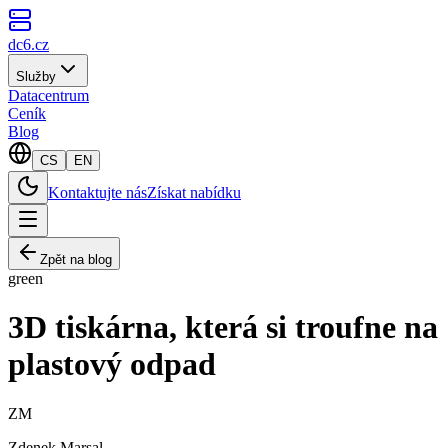
dc6.cz
Služby
Datacentrum
Ceník
Blog
CS
EN
Kontaktujte nás
Získat nabídku
Zpět na blog
green
3D tiskárna, která si troufne na
plastový odpad
ZM
Zdenek Marsal