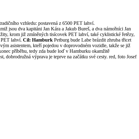
adičního vzhledu: postavená z 6500 PET lahví.
miž jsou dva kapitáni Jan Kára a Jakub Bureš, a dva námořníci Jan
ty, krom již zmíněných tisícovek PET lahví, také cyklistické řetězy,
d PET lahví.
Cíl: Hamburk
Petburg bude Labe brázdit zhruba třicet
vým asistentem, kteří pojedou v doprovodném vozidle, takže se již
de konec příběhu, tedy zda bude loď v Hamburku okamžitě
, dobrodružná výprava je teprve na začátku své cesty. red, foto Josef