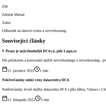
ZM
Zdenek Marsal
Autor
Odborník na datová centra a serverhousing.
Související články
V Praze je nejvýhodnější DC6.cz, píše Lupa.cz
Dle průzkumu a porovnání služeb serverhostingu a serverhousing , pr
11. prosince 2022
1
min
Nekřesťansky nízké ceny datacentra DC6
Nekřesťansky levné služby datacentra DC6 i přes šábes, Vánoce i Ch
11. listopadu 2022
3
min