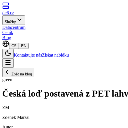
dc6.cz
Služby
Datacentrum
Ceník
Blog
CS
EN
Kontaktujte nás
Získat nabídku
Zpět na blog
green
Česká loď postavená z PET lah
ZM
Zdenek Marsal
Autor