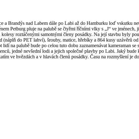
ce a Brandýs nad Labem dále po Labi až do Hamburku loď vskutku netr
 Petburg pluje na palubě se čtyřmi říčními vlky s „J“ ve jménech, ji
 kolesy roztáčenými samotnými členy posádky. Na její stavbu byly použi
ed (náplň do PET lahví), šrouby, matice, hřebíky a 864 kusy uzávěrů o
vot lidí na palubě bude po celou tuto dobu zaznamenávat kameraman se s
šenců, jedné nevšední lodi a jejich společné plavby po Labi. Jaký bu
zatím ve hvězdách a v hlavách členů posádky. Času na rozmyšlení je dost