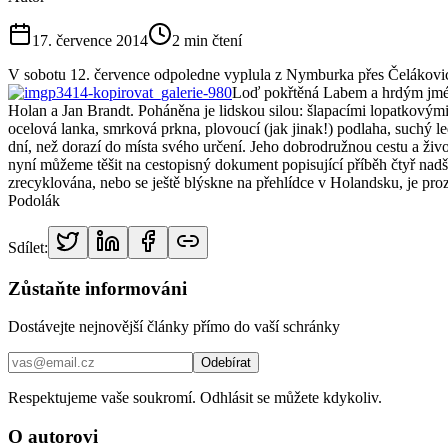
17. července 2014
2
min čtení
V sobotu 12. července odpoledne vyplula z Nymburka přes Čelákovi
Loď pokřtěná Labem a hrdým jménem
Holan a Jan Brandt. Poháněna je lidskou silou: šlapacími lopatkovými
ocelová lanka, smrková prkna, plovoucí (jak jinak!) podlaha, suchý l
dní, než dorazí do místa svého určení. Jeho dobrodružnou cestu a ži
nyní můžeme těšit na cestopisný dokument popisující příběh čtyř nad
zrecyklována, nebo se ještě blýskne na přehlídce v Holandsku, je pro
Podolák
Sdílet:
Zůstaňte informováni
Dostávejte nejnovější články přímo do vaší schránky
Odebírat
Respektujeme vaše soukromí. Odhlásit se můžete kdykoliv.
O autorovi