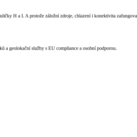
ičky H a I. A protože záložní zdroje, chlazení i konektivita zafungovaly
acků a geolokační služby s EU compliance a osobní podporou.