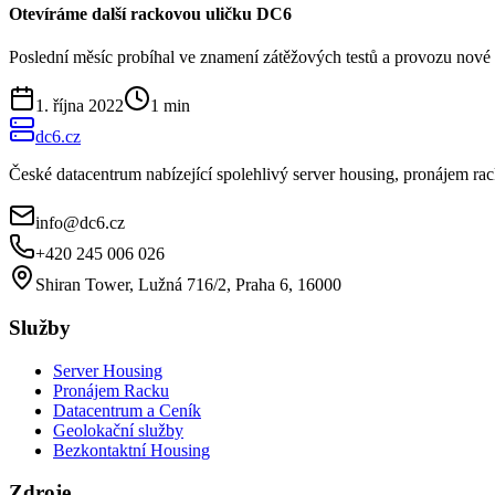
Otevíráme další rackovou uličku DC6
Poslední měsíc probíhal ve znamení zátěžových testů a provozu nové ul
1. října 2022
1
min
dc6.cz
České datacentrum nabízející spolehlivý server housing, pronájem r
info@dc6.cz
+420 245 006 026
Shiran Tower, Lužná 716/2, Praha 6, 16000
Služby
Server Housing
Pronájem Racku
Datacentrum a Ceník
Geolokační služby
Bezkontaktní Housing
Zdroje