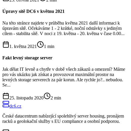
Úpravy sítě DC6 v květnu 2021
Na této stránce najdete v průběhu května 2021 další informaci k
úpravám sítě. Očekáváme 1 - 2 krátké, noční odstávky s jediným
cílem - stabilita sítě. V noci z 19. května - 20. května v čase 0.00...
1. května 2021
1
min
Fakt levný storage server
Jak dělat IT levně a chytře v době všech zákazů a omezení? Máme
pro vás ukázku jak získat a provozovat maximální prostor na
levných storage serverech za pár korun. Ale rychle jo?.. nebudou.
Se...
25. listopadu 2020
2
min
dc6.cz
České datacentrum nabízející spolehlivý server housing, pronájem
racků a geolokační služby s EU compliance a osobní podporou.