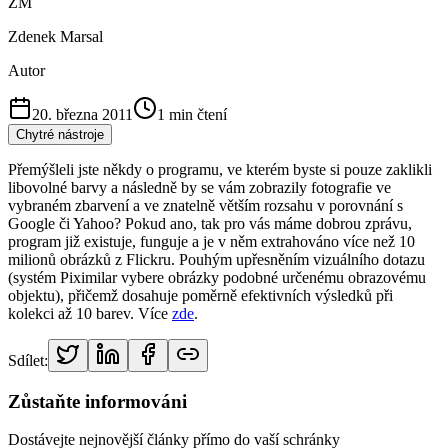
ZM
Zdenek Marsal
Autor
20. března 2011
1
min čtení
Chytré nástroje
Přemýšleli jste někdy o programu, ve kterém byste si pouze zaklikli
libovolné barvy a následně by se vám zobrazily fotografie ve
vybraném zbarvení a ve znatelně větším rozsahu v porovnání s
Google či Yahoo? Pokud ano, tak pro vás máme dobrou zprávu,
program již existuje, funguje a je v něm extrahováno více než 10
milionů obrázků z Flickru. Pouhým upřesněním vizuálního dotazu
(systém Piximilar vybere obrázky podobné určenému obrazovému
objektu), přičemž dosahuje poměrně efektivních výsledků při
kolekci až 10 barev. Více
zde
.
Sdílet:
Zůstaňte informováni
Dostávejte nejnovější články přímo do vaší schránky