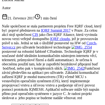
Autor
21. července 2017
1
min čtení
Naše společnost se stala partnerem projektu Free IQRF cloud, který
byl poprvé představen na
IQRF Summit 2017
v Praze. Za celou
akcí stojí společnost
CIS
jako člen IQRF Aliance, která vyvinula
novou verzi veřejně dostupného
IQRF cloudu
, jež je provozován
právě u nás. Jedná se tak o úložiště postavené na HW od
Czech-
Server.cz
pro uživatele bezdrátové technologie
postavené na robustní šabloně CISadmin. Technologie IQRF je v
současné době ideálním komunikačním nástrojem internetu věcí,
telemetrii, průmyslové řízení a další automatizaci. Je určena k
obecnému použití tam, kde je zapotřebí bezdrátové připojení buď
bod/bod, nebo pak v komplexních sítích.
Funkčnost
závisí především na aplikaci pro uživatele. Základní komunikační
zařízení IQRF je modul transceiveru (TR) včetně MCU s
vestavěným operačním systémem (OS), který implementuje
propojovací vrstvu a síťovou vrstvu a podporuje síťový provoz
pomocí protokolu IQMESH. Aplikační software může být napsán
přímo pod operačním systémem v jazyce C. Je radost projekt
sledovat a jeho popisu se budeme nadále věnovat. red