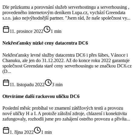
Dle průzkumu a porovnání služeb serverhostingu a serverhousing ,
provedeného internetovým deníkem Lupa.cz, vychází Greendata
s.r.o. jako nejvýhodnější partner. "Jsem rád, že naše společnost vy...
11. prosince 2022
1
min
Nekřesťansky nízké ceny datacentra DC6
Nekřesťansky levné služby datacentra DC6 i přes šábes, Vánoce i
Chanuku, ale jen do 31.12.2022. Až do konce roku 2022 garantuje
společnost Greendata staré ceny serverhousingu se značkou DC6.cz
(D...
11. listopadu 2022
3
min
Otevíráme další rackovou uličku DC6
Poslední měsíc probíhal ve znamení zátěžových testů a provozu
nové uličky H a I. A protože záložní zdroje, chlazení i konektivita
zafungovaly, rozhodli jsme pro zahájení ostrého provozu a přivíta...
1. října 2022
1
min