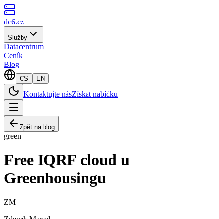
dc6.cz
Služby
Datacentrum
Ceník
Blog
CS
EN
Kontaktujte nás
Získat nabídku
Zpět na blog
green
Free IQRF cloud u
Greenhousingu
ZM
Zdenek Marsal