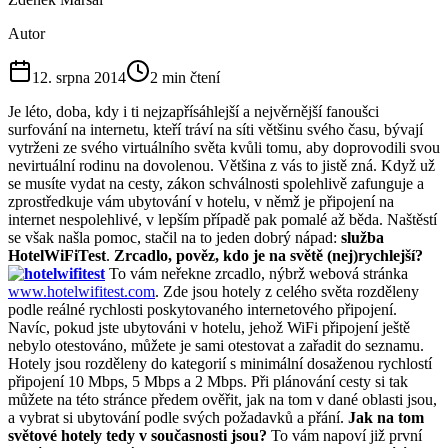
Autor
12. srpna 2014
2
min čtení
Je léto, doba, kdy i ti nejzapřísáhlejší a nejvěrnější fanoušci
surfování na internetu, kteří tráví na síti většinu svého času, bývají
vytrženi ze svého virtuálního světa kvůli tomu, aby doprovodili svou
nevirtuální rodinu na dovolenou. Většina z vás to jistě zná. Když už
se musíte vydat na cesty, zákon schválnosti spolehlivě zafunguje a
zprostředkuje vám ubytování v hotelu, v němž je připojení na
internet nespolehlivé, v lepším případě pak pomalé až běda. Naštěstí
se však našla pomoc, stačil na to jeden dobrý nápad:
služba
HotelWiFiTest
.
Zrcadlo, pověz, kdo je na světě (nej)rychlejší?
To vám neřekne zrcadlo, nýbrž webová stránka
www.hotelwifitest.com
. Zde jsou hotely z celého světa rozděleny
podle reálné rychlosti poskytovaného internetového připojení.
Navíc, pokud jste ubytováni v hotelu, jehož WiFi připojení ještě
nebylo otestováno, můžete je sami otestovat a zařadit do seznamu.
Hotely jsou rozděleny do kategorií s minimální dosaženou rychlostí
připojení 10 Mbps, 5 Mbps a 2 Mbps. Při plánování cesty si tak
můžete na této stránce předem ověřit, jak na tom v dané oblasti jsou,
a vybrat si ubytování podle svých požadavků a přání.
Jak na tom
světové hotely tedy v současnosti jsou?
To vám napoví již první