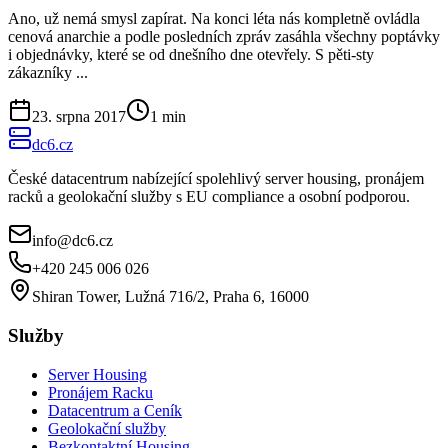
Ano, už nemá smysl zapírat. Na konci léta nás kompletně ovládla
cenová anarchie a podle posledních zpráv zasáhla všechny poptávky
i objednávky, které se od dnešního dne otevřely. S pěti-sty
zákazníky ...
23. srpna 2017
1
min
dc6.cz
České datacentrum nabízející spolehlivý server housing, pronájem
racků a geolokační služby s EU compliance a osobní podporou.
info@dc6.cz
+420 245 006 026
Shiran Tower, Lužná 716/2, Praha 6, 16000
Služby
Server Housing
Pronájem Racku
Datacentrum a Ceník
Geolokační služby
Bezkontaktní Housing