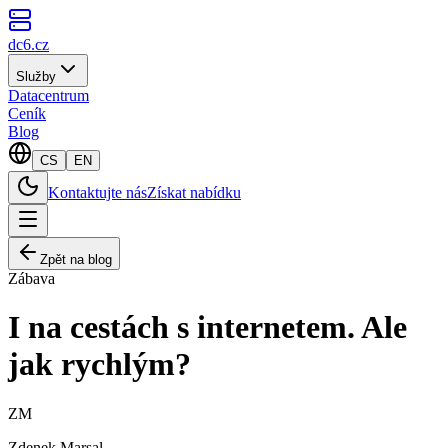
dc6.cz
Služby
Datacentrum
Ceník
Blog
CS
EN
Kontaktujte nás
Získat nabídku
Zpět na blog
Zábava
I na cestách s internetem. Ale
jak rychlým?
ZM
Zdenek Marsal