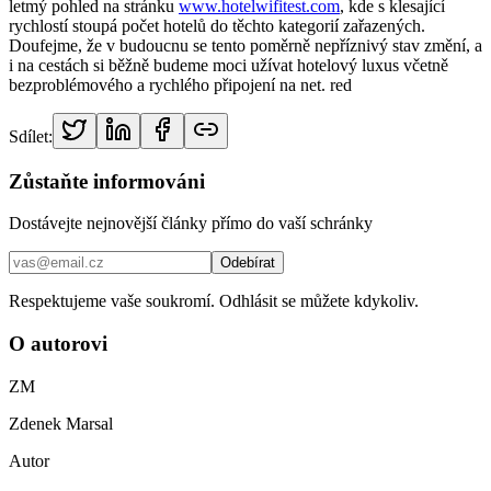
letmý pohled na stránku
www.hotelwifitest.com
, kde s klesající
rychlostí stoupá počet hotelů do těchto kategorií zařazených.
Doufejme, že v budoucnu se tento poměrně nepříznivý stav změní, a
i na cestách si běžně budeme moci užívat hotelový luxus včetně
bezproblémového a rychlého připojení na net. red
Sdílet:
Zůstaňte informováni
Dostávejte nejnovější články přímo do vaší schránky
Odebírat
Respektujeme vaše soukromí. Odhlásit se můžete kdykoliv.
O autorovi
ZM
Zdenek Marsal
Autor