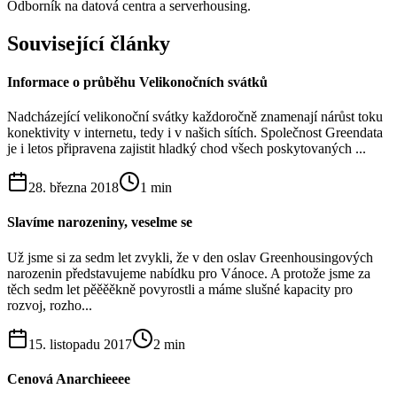
Odborník na datová centra a serverhousing.
Související články
Informace o průběhu Velikonočních svátků
Nadcházející velikonoční svátky každoročně znamenají nárůst toku
konektivity v internetu, tedy i v našich sítích. Společnost Greendata
je i letos připravena zajistit hladký chod všech poskytovaných ...
28. března 2018
1
min
Slavíme narozeniny, veselme se
Už jsme si za sedm let zvykli, že v den oslav Greenhousingových
narozenin představujeme nabídku pro Vánoce. A protože jsme za
těch sedm let pěěěěkně povyrostli a máme slušné kapacity pro
rozvoj, rozho...
15. listopadu 2017
2
min
Cenová Anarchieeee