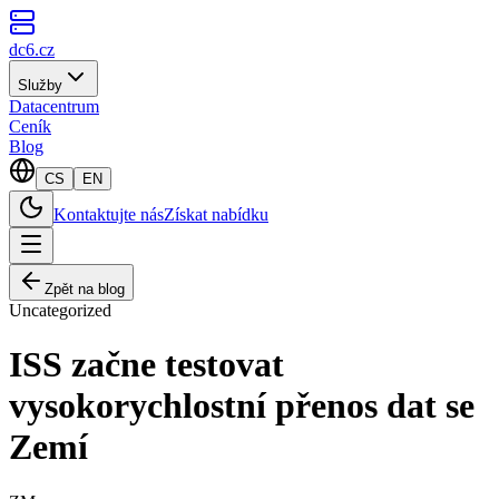
dc6.cz
Služby
Datacentrum
Ceník
Blog
CS
EN
Kontaktujte nás
Získat nabídku
Zpět na blog
Uncategorized
ISS začne testovat
vysokorychlostní přenos dat se
Zemí