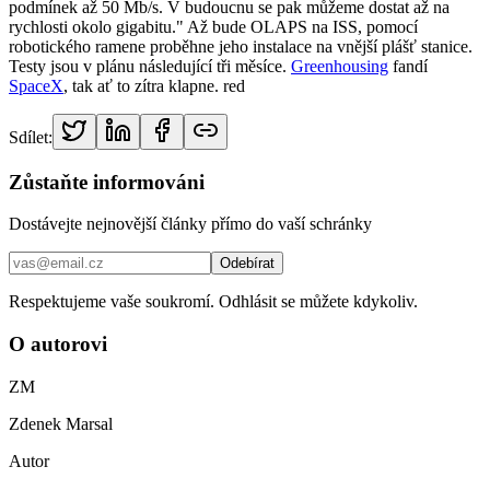
podmínek až 50 Mb/s. V budoucnu se pak můžeme dostat až na
rychlosti okolo gigabitu." Až bude OLAPS na ISS, pomocí
robotického ramene proběhne jeho instalace na vnější plášť stanice.
Testy jsou v plánu následující tři měsíce.
Greenhousing
fandí
SpaceX
, tak ať to zítra klapne. red
Sdílet:
Zůstaňte informováni
Dostávejte nejnovější články přímo do vaší schránky
Odebírat
Respektujeme vaše soukromí. Odhlásit se můžete kdykoliv.
O autorovi
ZM
Zdenek Marsal
Autor