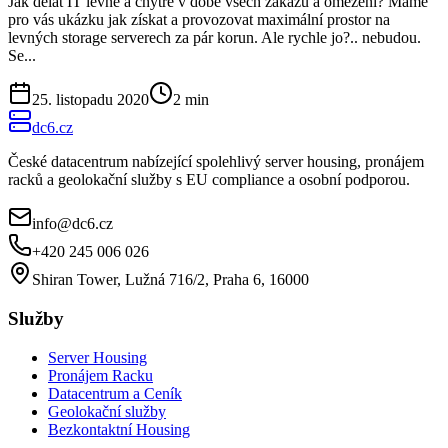
Jak dělat IT levně a chytře v době všech zákazů a omezení? Máme
pro vás ukázku jak získat a provozovat maximální prostor na
levných storage serverech za pár korun. Ale rychle jo?.. nebudou.
Se...
25. listopadu 2020
2
min
dc6.cz
České datacentrum nabízející spolehlivý server housing, pronájem
racků a geolokační služby s EU compliance a osobní podporou.
info@dc6.cz
+420 245 006 026
Shiran Tower, Lužná 716/2, Praha 6, 16000
Služby
Server Housing
Pronájem Racku
Datacentrum a Ceník
Geolokační služby
Bezkontaktní Housing