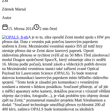
ZM
Zdenek Marsal
Autor
15. března 2014
2
min čtení
A je to tu, zítra opouští Zemi modul spolu s HW pro
přenos dat. Data z vesmíru pak potečou laserovým paprskem
směrem k Zemi. Mezinárodní vesmírná stanice ISS již totiž brzy
otestuje přenos dat se Zemi skrze laserový paprsek. Oproti
rádiovému přenosu se rychlost zvýší až na 50 Mb/s Třetí zásobovací
modul Dragon společnosti SpaceX, který odstartuje zítra (v neděli
16. března podle počasí), kromě zásob a vědeckých potřeb doveze
na Mezinárodní vesmírnou stanici také zařízení zvané Optical
Payload for Lasercomm Science (OPALS). To bude testovat
datovou komunikaci laserovým paprskem místo běžného rádiového
spojení. "Tento krok je zásadní pro komunikaci s vesmírnými
sondami a misemi s lidskou posádkou. Současné přístroje, ať už jde
o měřící aparatury nebo kamery, dokážou pracovat s výrazně většími
objemy dat (videa, fotografie...), je však problém tyto objemy dostat
zpět na Zemi,“ poznamenal manažer projektu Matt Abrahamson a
dodal: "Současné technologie umožňují přenos rychlostmi 200 až
400 kb/s, zatímco OPALS bude komunikovat za ideálních