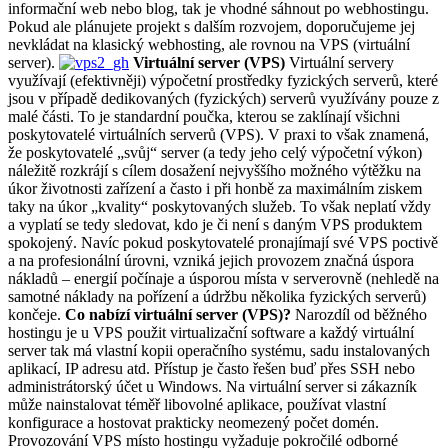
informační web nebo blog, tak je vhodné sáhnout po webhostingu.
Pokud ale plánujete projekt s dalším rozvojem, doporučujeme jej
nevkládat na klasický webhosting, ale rovnou na VPS (virtuální
server).
Virtuální server (VPS)
Virtuální servery
využívají (efektivněji) výpočetní prostředky fyzických serverů, které
jsou v případě dedikovaných (fyzických) serverů využívány pouze z
malé části. To je standardní poučka, kterou se zaklínají všichni
poskytovatelé virtuálních serverů (VPS). V praxi to však znamená,
že poskytovatelé „svůj“ server (a tedy jeho celý výpočetní výkon)
náležitě rozkrájí s cílem dosažení nejvyššího možného výtěžku na
úkor životnosti zařízení a často i při honbě za maximálním ziskem
taky na úkor „kvality“ poskytovaných služeb. To však neplatí vždy
a vyplatí se tedy sledovat, kdo je či není s daným VPS produktem
spokojený. Navíc pokud poskytovatelé pronajímají své VPS poctivě
a na profesionální úrovni, vzniká jejich provozem značná úspora
nákladů – energií počínaje a úsporou místa v serverovně (nehledě na
samotné náklady na pořízení a údržbu několika fyzických serverů)
končeje.
Co nabízí virtuální server (VPS)?
Narozdíl od běžného
hostingu je u VPS použit virtualizační software a každý virtuální
server tak má vlastní kopii operačního systému, sadu instalovaných
aplikací, IP adresu atd. Přístup je často řešen buď přes SSH nebo
administrátorský účet u Windows. Na virtuální server si zákazník
může nainstalovat téměř libovolné aplikace, používat vlastní
konfigurace a hostovat prakticky neomezený počet domén.
Provozování VPS místo hostingu vyžaduje pokročilé odborné