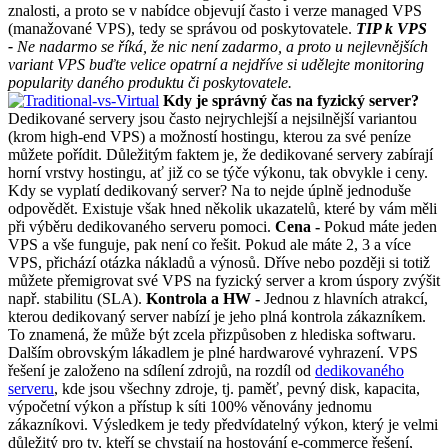
znalosti, a proto se v nabídce objevují často i verze managed VPS
(manažované VPS), tedy se správou od poskytovatele.
TIP k VPS
-
Ne nadarmo se říká, že nic není zadarmo, a proto u nejlevnějších
variant VPS buďte velice opatrní a nejdříve si udělejte monitoring
popularity daného produktu či poskytovatele.
Kdy je správný čas na fyzický server?
Dedikované servery jsou často nejrychlejší a nejsilnější variantou
(krom high-end VPS) a možností hostingu, kterou za své peníze
můžete pořídit. Důležitým faktem je, že dedikované servery zabírají
horní vrstvy hostingu, ať již co se týče výkonu, tak obvykle i ceny.
Kdy se vyplatí dedikovaný server? Na to nejde úplně jednoduše
odpovědět. Existuje však hned několik ukazatelů, které by vám měli
při výběru dedikovaného serveru pomoci.
Cena -
Pokud máte jeden
VPS a vše funguje, pak není co řešit. Pokud ale máte 2, 3 a více
VPS, přichází otázka nákladů a výnosů. Dříve nebo později si totiž
můžete přemigrovat své VPS na fyzický server a krom úspory zvýšit
např. stabilitu (SLA).
Kontrola a HW -
Jednou z hlavních atrakcí,
kterou dedikovaný server nabízí je jeho plná kontrola zákazníkem.
To znamená, že může být zcela přizpůsoben z hlediska softwaru.
Dalším obrovským lákadlem je plné hardwarové vyhrazení. VPS
řešení je založeno na sdílení zdrojů, na rozdíl od
dedikovaného
serveru
, kde jsou všechny zdroje, tj. paměť, pevný disk, kapacita,
výpočetní výkon a přístup k síti 100% věnovány jednomu
zákazníkovi. Výsledkem je tedy předvídatelný výkon, který je velmi
důležitý pro ty, kteří se chystají na hostování e-commerce řešení,