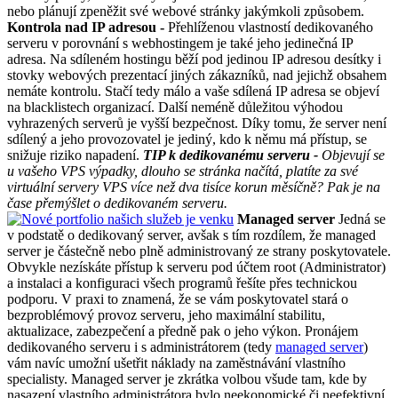
nebo plánují zpeněžit své webové stránky jakýmkoli způsobem.
Kontrola nad IP adresou -
Přehlíženou vlastností dedikovaného
serveru v porovnání s webhostingem je také jeho jedinečná IP
adresa. Na sdíleném hostingu běží pod jedinou IP adresou desítky i
stovky webových prezentací jiných zákazníků, nad jejichž obsahem
nemáte kontrolu. Stačí tedy málo a vaše sdílená IP adresa se objeví
na blacklistech organizací. Další neméně důležitou výhodou
vyhrazených serverů je vyšší bezpečnost. Díky tomu, že server není
sdílený a jeho provozovatel je jediný, kdo k němu má přístup, se
snižuje riziko napadení.
TIP k dedikovanému serveru -
Objevují se
u vašeho VPS výpadky, dlouho se stránka načítá, platíte za své
virtuální servery VPS více než dva tisíce korun měsíčně? Pak je na
čase přemýšlet o dedikovaném serveru.
Managed server
Jedná se
v podstatě o dedikovaný server, avšak s tím rozdílem, že managed
server je částečně nebo plně administrovaný ze strany poskytovatele.
Obvykle nezískáte přístup k serveru pod účtem root (Administrator)
a instalaci a konfiguraci všech programů řešíte přes technickou
podporu. V praxi to znamená, že se vám poskytovatel stará o
bezproblémový provoz serveru, jeho maximální stabilitu,
aktualizace, zabezpečení a předně pak o jeho výkon. Pronájem
dedikovaného serveru i s administrátorem (tedy
managed server
)
vám navíc umožní ušetřit náklady na zaměstnávání vlastního
specialisty. Managed server je zkrátka volbou všude tam, kde by
nasazení vlastního administrátora bylo neekonomické či neefektivní.