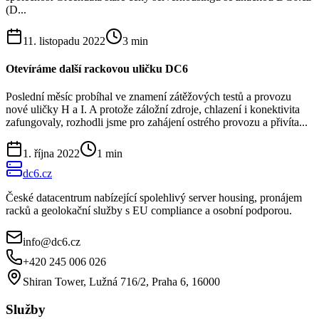
(D...
11. listopadu 2022
3
min
Otevíráme další rackovou uličku DC6
Poslední měsíc probíhal ve znamení zátěžových testů a provozu
nové uličky H a I. A protože záložní zdroje, chlazení i konektivita
zafungovaly, rozhodli jsme pro zahájení ostrého provozu a přivíta...
1. října 2022
1
min
dc6.cz
České datacentrum nabízející spolehlivý server housing, pronájem
racků a geolokační služby s EU compliance a osobní podporou.
info@dc6.cz
+420 245 006 026
Shiran Tower, Lužná 716/2, Praha 6, 16000
Služby