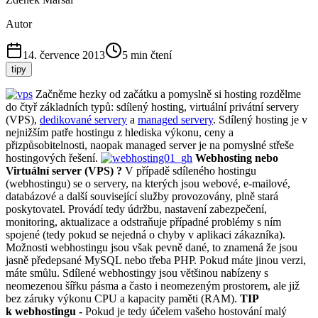
Autor
14. července 2013
5
min čtení
tipy
Začněme hezky od začátku a pomyslně si hosting rozdělme
do čtyř základních typů: sdílený hosting, virtuální privátní servery
(VPS),
dedikované servery
a
managed servery
. Sdílený hosting je v
nejnižším patře hostingu z hlediska výkonu, ceny a
přizpůsobitelnosti, naopak managed server je na pomyslné střeše
hostingových řešení.
Webhosting nebo
Virtuální server (VPS) ?
V případě sdíleného hostingu
(webhostingu) se o servery, na kterých jsou webové, e-mailové,
databázové a další související služby provozovány, plně stará
poskytovatel. Provádí tedy údržbu, nastavení zabezpečení,
monitoring, aktualizace a odstraňuje případné problémy s ním
spojené (tedy pokud se nejedná o chyby v aplikaci zákazníka).
Možnosti webhostingu jsou však pevně dané, to znamená že jsou
jasně předepsané MySQL nebo třeba PHP. Pokud máte jinou verzi,
máte smůlu. Sdílené webhostingy jsou většinou nabízeny s
neomezenou šířku pásma a často i neomezeným prostorem, ale již
bez záruky výkonu CPU a kapacity paměti (RAM).
TIP
k webhostingu -
Pokud je tedy účelem vašeho hostování malý