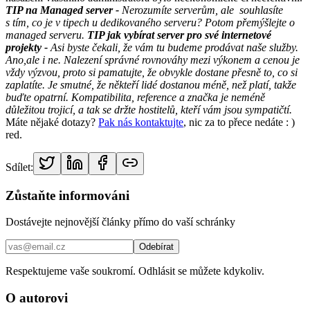
TIP na Managed server -
Nerozumíte serverům, ale souhlasíte
s tím, co je v tipech u dedikovaného serveru? Potom přemýšlejte o
managed serveru.
TIP jak vybírat server pro své internetové
projekty -
Asi byste čekali, že vám tu budeme prodávat naše služby.
Ano,ale i ne. Nalezení správné rovnováhy mezi výkonem a cenou je
vždy výzvou, proto si pamatujte, že obvykle dostane přesně to, co si
zaplatíte. Je smutné, že někteří lidé dostanou méně, než platí, takže
buďte opatrní. Kompatibilita, reference a značka je neméně
důležitou trojicí, a tak se držte hostitelů, kteří vám jsou sympatičtí.
Máte nějaké dotazy?
Pak nás kontaktujte
, nic za to přece nedáte : )
red.
Sdílet:
Zůstaňte informováni
Dostávejte nejnovější články přímo do vaší schránky
Odebírat
Respektujeme vaše soukromí. Odhlásit se můžete kdykoliv.
O autorovi