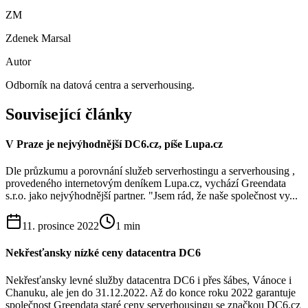
ZM
Zdenek Marsal
Autor
Odborník na datová centra a serverhousing.
Související články
V Praze je nejvýhodnější DC6.cz, píše Lupa.cz
Dle průzkumu a porovnání služeb serverhostingu a serverhousing ,
provedeného internetovým deníkem Lupa.cz, vychází Greendata
s.r.o. jako nejvýhodnější partner. "Jsem rád, že naše společnost vy...
11. prosince 2022
1
min
Nekřesťansky nízké ceny datacentra DC6
Nekřesťansky levné služby datacentra DC6 i přes šábes, Vánoce i
Chanuku, ale jen do 31.12.2022. Až do konce roku 2022 garantuje
společnost Greendata staré ceny serverhousingu se značkou DC6.cz