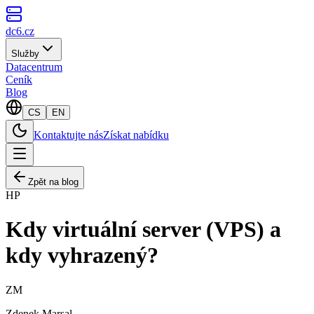
dc6.cz
Služby
Datacentrum
Ceník
Blog
CS
EN
Kontaktujte nás
Získat nabídku
Zpět na blog
HP
Kdy virtuální server (VPS) a
kdy vyhrazený?
ZM
Zdenek Marsal