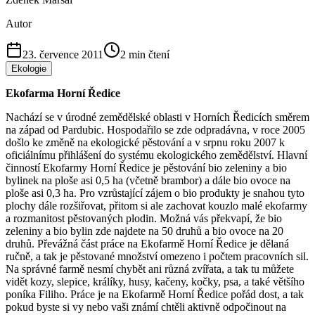
Autor
23. července 2011
2
min čtení
Ekologie
Ekofarma Horní Ředice
Nachází se v úrodné zemědělské oblasti v Horních Ředicích směrem
na západ od Pardubic. Hospodařilo se zde odpradávna, v roce 2005
došlo ke změně na ekologické pěstování a v srpnu roku 2007 k
oficiálnímu přihlášení do systému ekologického zemědělství. Hlavní
činností Ekofarmy Horní Ředice je pěstování bio zeleniny a bio
bylinek na ploše asi 0,5 ha (včetně brambor) a dále bio ovoce na
ploše asi 0,3 ha. Pro vzrůstající zájem o bio produkty je snahou tyto
plochy dále rozšiřovat, přitom si ale zachovat kouzlo malé ekofarmy
a rozmanitost pěstovaných plodin. Možná vás překvapí, že bio
zeleniny a bio bylin zde najdete na 50 druhů a bio ovoce na 20
druhů. Převážná část práce na Ekofarmě Horní Ředice je dělaná
ručně, a tak je pěstované množství omezeno i počtem pracovních sil.
Na správné farmě nesmí chybět ani různá zvířata, a tak tu můžete
vidět kozy, slepice, králíky, husy, kačeny, kočky, psa, a také většího
poníka Filiho. Práce je na Ekofarmě Horní Ředice pořád dost, a tak
pokud byste si vy nebo vaši známí chtěli aktivně odpočinout na