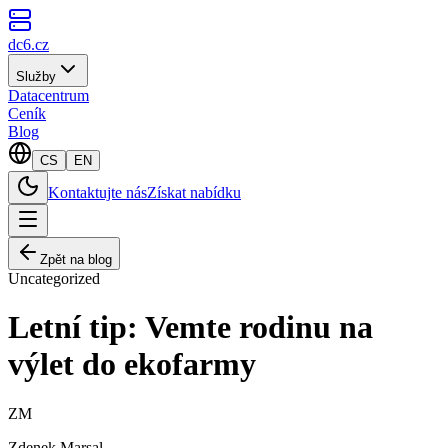
dc6.cz
Služby
Datacentrum
Ceník
Blog
CS
EN
Kontaktujte nás
Získat nabídku
Zpět na blog
Uncategorized
Letní tip: Vemte rodinu na
výlet do ekofarmy
ZM
Zdenek Marsal