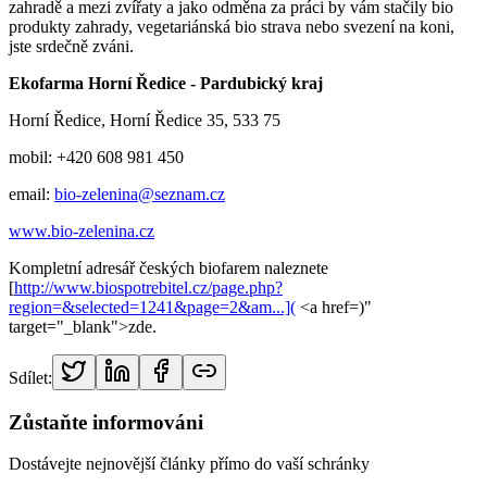
zahradě a mezi zvířaty a jako odměna za práci by vám stačily bio
produkty zahrady, vegetariánská bio strava nebo svezení na koni,
jste srdečně zváni.
Ekofarma Horní Ředice - Pardubický kraj
Horní Ředice, Horní Ředice 35, 533 75
mobil: +420 608 981 450
email:
bio-zelenina@seznam.cz
www.bio-zelenina.cz
Kompletní adresář českých biofarem naleznete
[
http://www.biospotrebitel.cz/page.php?
region=&selected=1241&page=2&am...](
<a href=)"
target="_blank">zde.
Sdílet:
Zůstaňte informováni
Dostávejte nejnovější články přímo do vaší schránky