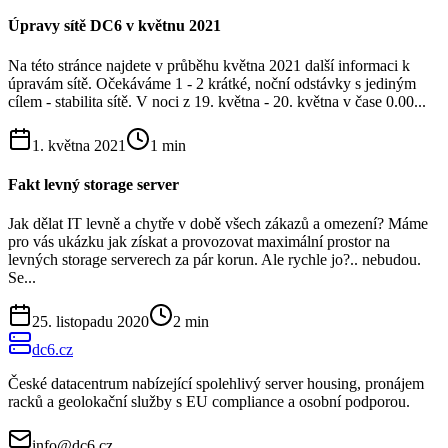
Úpravy sítě DC6 v květnu 2021
Na této stránce najdete v průběhu května 2021 další informaci k
úpravám sítě. Očekáváme 1 - 2 krátké, noční odstávky s jediným
cílem - stabilita sítě. V noci z 19. května - 20. května v čase 0.00...
1. května 2021
1
min
Fakt levný storage server
Jak dělat IT levně a chytře v době všech zákazů a omezení? Máme
pro vás ukázku jak získat a provozovat maximální prostor na
levných storage serverech za pár korun. Ale rychle jo?.. nebudou.
Se...
25. listopadu 2020
2
min
dc6.cz
České datacentrum nabízející spolehlivý server housing, pronájem
racků a geolokační služby s EU compliance a osobní podporou.
info@dc6.cz