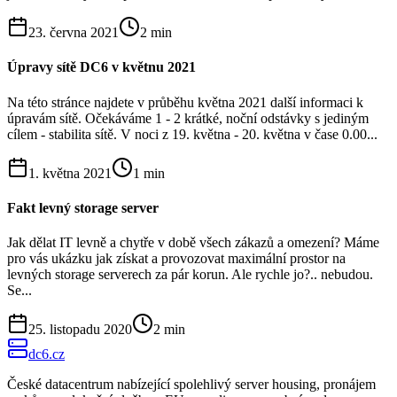
23. června 2021
2
min
Úpravy sítě DC6 v květnu 2021
Na této stránce najdete v průběhu května 2021 další informaci k
úpravám sítě. Očekáváme 1 - 2 krátké, noční odstávky s jediným
cílem - stabilita sítě. V noci z 19. května - 20. května v čase 0.00...
1. května 2021
1
min
Fakt levný storage server
Jak dělat IT levně a chytře v době všech zákazů a omezení? Máme
pro vás ukázku jak získat a provozovat maximální prostor na
levných storage serverech za pár korun. Ale rychle jo?.. nebudou.
Se...
25. listopadu 2020
2
min
dc6.cz
České datacentrum nabízející spolehlivý server housing, pronájem