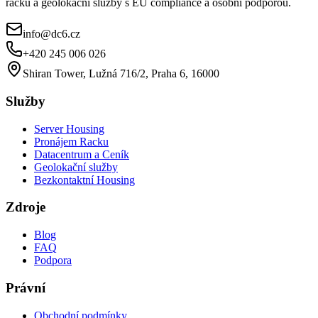
racků a geolokační služby s EU compliance a osobní podporou.
info@dc6.cz
+420 245 006 026
Shiran Tower, Lužná 716/2, Praha 6, 16000
Služby
Server Housing
Pronájem Racku
Datacentrum a Ceník
Geolokační služby
Bezkontaktní Housing
Zdroje
Blog
FAQ
Podpora
Právní
Obchodní podmínky