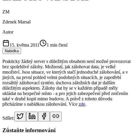
ZM
Zdenek Marsal
Autor
15. května 2011
1
min čtení
Nabidka
Prakticky žádný server s důležitým obsahem není možné provozovat
bez spolehlivé zálohy. Možností, jak zálohovat data, je velké
množství. Jsou situace, ve kterých stačí jednoduché zálohování, a v
jiných, na první pohled velmi podobných situacích, je zapotřebí
rozsáhlý zálohovací systém. úschova záložních dat je dalším
důležitým aspektem. Zálohy dat by se v každém případě měly
ukládat na bezpečné místo - a pro jejich zabezpečení před zničením
také v druhé kopii mimo budovu. A právě z tohoto důvodu
přicházíme s nabídkou zálohování. Více
zde
.
Sdílet:
Zůstaňte informováni