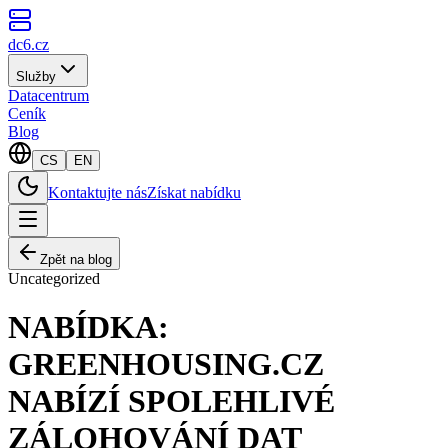
dc6.cz
Služby
Datacentrum
Ceník
Blog
CS
EN
Kontaktujte nás
Získat nabídku
Zpět na blog
Uncategorized
NABÍDKA:
GREENHOUSING.CZ
NABÍZÍ SPOLEHLIVÉ
ZÁLOHOVÁNÍ DAT