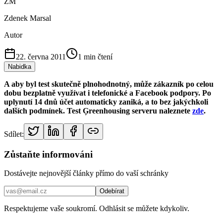
ZM
Zdenek Marsal
Autor
22. června 2011
1
min čtení
Nabidka
A aby byl test skutečně plnohodnotný, může zákazník po celou
dobu bezplatně využívat i telefonické a Facebook podpory. Po
uplynutí 14 dnů účet automaticky zaniká, a to bez jakýchkoli
dalších podmínek. Test Ģreenhousing serveru naleznete
zde
.
Sdílet:
Zůstaňte informováni
Dostávejte nejnovější články přímo do vaší schránky
Odebírat
Respektujeme vaše soukromí. Odhlásit se můžete kdykoliv.