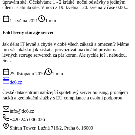
úpravám sítě. Očekáváme 1 - 2 krátké, noční odstávky s jediným
cílem - stabilita sítě. V noci z 19. května - 20. května v čase 0.00...
1. května 2021
1
min
Fakt levný storage server
Jak dělat IT levně a chytře v době všech zákazů a omezení? Máme
pro vás ukázku jak získat a provozovat maximální prostor na
levných storage serverech za pár korun. Ale rychle jo?.. nebudou.
Se...
25. listopadu 2020
2
min
dc6.cz
České datacentrum nabízející spolehlivý server housing, pronájem
racků a geolokační služby s EU compliance a osobní podporou.
info@dc6.cz
+420 245 006 026
Shiran Tower, Lužná 716/2, Praha 6, 16000