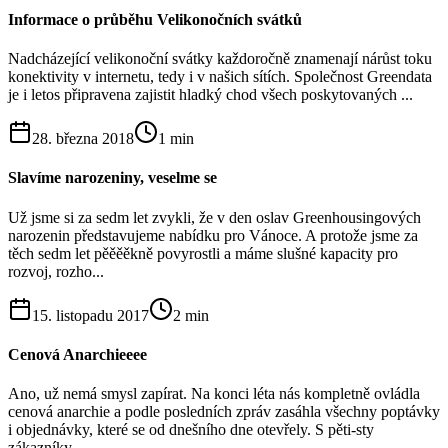
Informace o průběhu Velikonočních svátků
Nadcházející velikonoční svátky každoročně znamenají nárůst toku
konektivity v internetu, tedy i v našich sítích. Společnost Greendata
je i letos připravena zajistit hladký chod všech poskytovaných ...
28. března 2018
1
min
Slavíme narozeniny, veselme se
Už jsme si za sedm let zvykli, že v den oslav Greenhousingových
narozenin představujeme nabídku pro Vánoce. A protože jsme za
těch sedm let pěěěěkně povyrostli a máme slušné kapacity pro
rozvoj, rozho...
15. listopadu 2017
2
min
Cenová Anarchieeee
Ano, už nemá smysl zapírat. Na konci léta nás kompletně ovládla
cenová anarchie a podle posledních zpráv zasáhla všechny poptávky
i objednávky, které se od dnešního dne otevřely. S pěti-sty
zákazníky ...