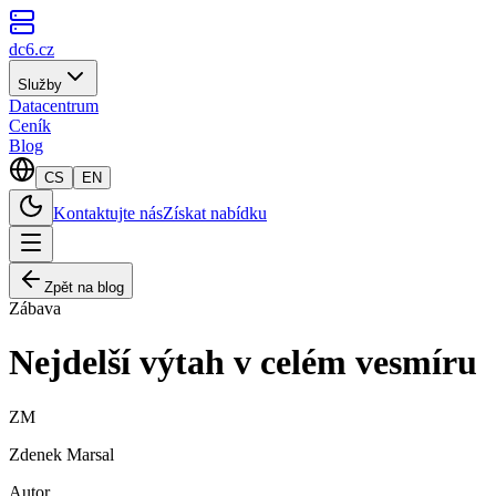
dc6.cz
Služby
Datacentrum
Ceník
Blog
CS
EN
Kontaktujte nás
Získat nabídku
Zpět na blog
Zábava
Nejdelší výtah v celém vesmíru
ZM
Zdenek Marsal
Autor