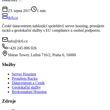
23. srpna 2017
1
min
dc6.cz
České datacentrum nabízející spolehlivý server housing, pronájem
racků a geolokační služby s EU compliance a osobní podporou.
info@dc6.cz
+420 245 006 026
Shiran Tower, Lužná 716/2, Praha 6, 16000
Služby
Server Housing
Pronájem Racku
Datacentrum a Ceník
Geolokační služby
Bezkontaktní Housing
Zdroje