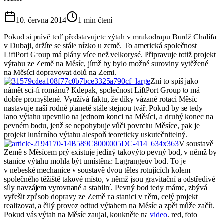
10. června 2014
1
min čtení
Pokud si právě teď představujete výtah v mrakodrapu Burdž Chalífa
v Dubaji, držíte se stále nízko u země. To americká společnost
LiftPort Group má plány více než velkorysé. Připravuje totiž projekt
výtahu ze Země na Měsíc, jímž by bylo možné suroviny vytěžené
na Měsíci dopravovat dolů na Zemi.
Zní to spíš jako
námět sci-fi románu? Kdepak, společnost LiftPort Group to má
dobře promyšlené. Využívá faktu, že díky vázané rotaci Měsíc
nastavuje naší rodné planetě stále stejnou tvář. Pokud by se tedy
lano výtahu upevnilo na jednom konci na Měsíci, a druhý konec na
pevném bodu, jenž se nepohybuje vůči povrchu Měsíce, pak je
projekt lunárního výtahu alespoň teoreticky uskutečnitelný.
V soustavě
Země s Měsícem prý existuje jediný takovýto pevný bod, v němž by
stanice výtahu mohla být umístěna: Lagrangeův bod. To je
v nebeské mechanice v soustavě dvou těles rotujících kolem
společného těžiště takové místo, v němž jsou gravitační a odstředivé
síly navzájem vyrovnané a stabilní. Pevný bod tedy máme, zbývá
vyřešit způsob dopravy ze Země na stanici v něm, celý projekt
realizovat, a čilý provoz odtud výtahem na Měsíc a zpět může začít.
Pokud vás výtah na Měsíc zaujal, koukněte na
video
. red, foto