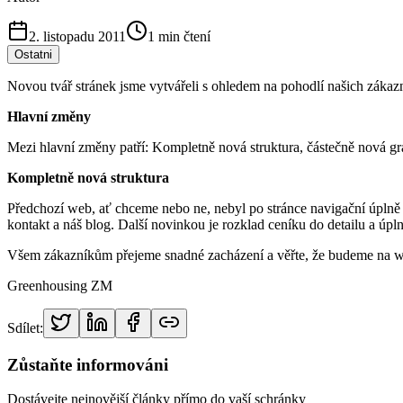
2. listopadu 2011
1
min čtení
Ostatni
Novou tvář stránek jsme vytvářeli s ohledem na pohodlí našich zákazn
Hlavní změny
Mezi hlavní změny patří: Kompletně nová struktura, částečně nová gr
Kompletně nová struktura
Předchozí web, ať chceme nebo ne, nebyl po stránce navigační úplně 
kontakt a náš blog. Další novinkou je rozklad ceníku do detailu a úpl
Všem zákazníkům přejeme snadné zacházení a věřte, že budeme na we
Greenhousing ZM
Sdílet:
Zůstaňte informováni
Dostávejte nejnovější články přímo do vaší schránky