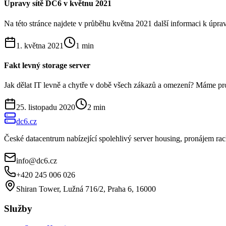
Úpravy sítě DC6 v květnu 2021
Na této stránce najdete v průběhu května 2021 další informaci k úpravá
1. května 2021
1
min
Fakt levný storage server
Jak dělat IT levně a chytře v době všech zákazů a omezení? Máme pro 
25. listopadu 2020
2
min
dc6.cz
České datacentrum nabízející spolehlivý server housing, pronájem r
info@dc6.cz
+420 245 006 026
Shiran Tower, Lužná 716/2, Praha 6, 16000
Služby