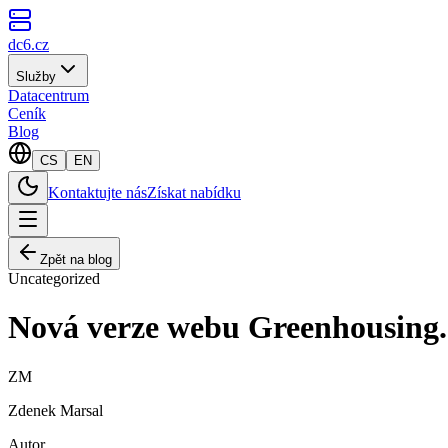
dc6.cz
Služby
Datacentrum
Ceník
Blog
CS
EN
Kontaktujte nás
Získat nabídku
Zpět na blog
Uncategorized
Nová verze webu Greenhousing.c
ZM
Zdenek Marsal
Autor