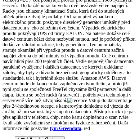
serverů. Do každého racku vedou dvě nezávislé větve napájení.
Racky jsou chlazeny klimatizací Stulz, která ústí do studených
uliček přímo z dvojité podlahy. Ochranu před výpadkem
elektrického proudu poskytuje dieselový generátor umístěný před
datacentrem s jeho záložním dvojčetem. Výpadek elektrického
proudu pokrývají UPS od firmy EATON. Na baterie dokáže celé
datové centrum běžet dobu nezbytně nutnou, než je potřebný příkon
dodán ze záložního zdroje, tedy generátoru. Ten automaticky
startuje okamžitě při výpadku proudu a datové centrum začíná
napájet zhruba do půl minuty od výpadku proudu. Celé centrum
navíc hlídá přes 200 teplotních čidel. Vedle nejnovějšího datacentra
paralelně využijeme i dalších datacenter, ve kterých ukládáme
zálohy, aby byly z důvodu bezpečnosti geograficky odděleny a to
standardně, tak i hybridně skrze službu Amazon AWS. Datové
centrum bude do konce roku zaplněno ze dvou třetin, a proto již
nyní spolu se společností FreeTel chystáme širší partnerství a další
etapu, kterou se počet racků (a serverů) i potřebných technologií v
serverovně více než zdvojnásobí.
Vstup do datacentra je
přes 24-hodinovou recepci s kamerovým dohledme od vjezdu do
areálu, až pro samostatný vstup do datacentra. Přístup k racku je pak
přes aplikaci v telefonu, chip, nebo kartu doplněnou o scan tváře
kvuli stále zvyšujícím se nárokům na fyzické zabezpečení. Další
informace rád poskytne
tým Greendata
.
red