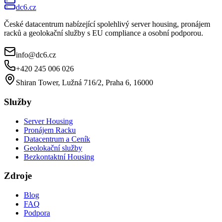
dc6.cz
České datacentrum nabízející spolehlivý server housing, pronájem
racků a geolokační služby s EU compliance a osobní podporou.
info@dc6.cz
+420 245 006 026
Shiran Tower, Lužná 716/2, Praha 6, 16000
Služby
Server Housing
Pronájem Racku
Datacentrum a Ceník
Geolokační služby
Bezkontaktní Housing
Zdroje
Blog
FAQ
Podpora