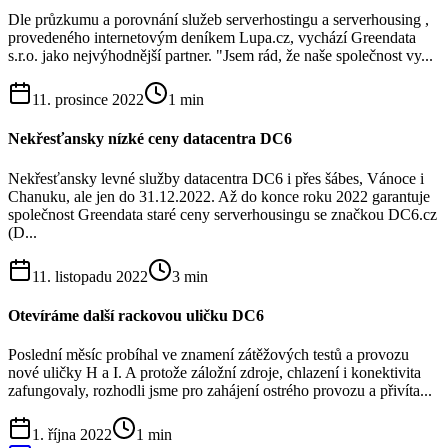
Dle průzkumu a porovnání služeb serverhostingu a serverhousing ,
provedeného internetovým deníkem Lupa.cz, vychází Greendata
s.r.o. jako nejvýhodnější partner. "Jsem rád, že naše společnost vy...
11. prosince 2022
1
min
Nekřesťansky nízké ceny datacentra DC6
Nekřesťansky levné služby datacentra DC6 i přes šábes, Vánoce i
Chanuku, ale jen do 31.12.2022. Až do konce roku 2022 garantuje
společnost Greendata staré ceny serverhousingu se značkou DC6.cz
(D...
11. listopadu 2022
3
min
Otevíráme další rackovou uličku DC6
Poslední měsíc probíhal ve znamení zátěžových testů a provozu
nové uličky H a I. A protože záložní zdroje, chlazení i konektivita
zafungovaly, rozhodli jsme pro zahájení ostrého provozu a přivíta...
1. října 2022
1
min