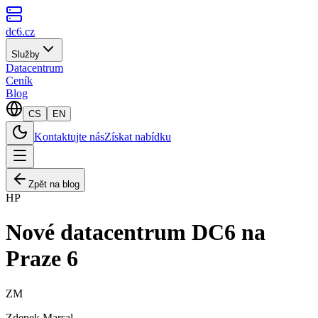
dc6.cz
Služby
Datacentrum
Ceník
Blog
CS
EN
Kontaktujte nás
Získat nabídku
Zpět na blog
HP
Nové datacentrum DC6 na
Praze 6
ZM
Zdenek Marsal