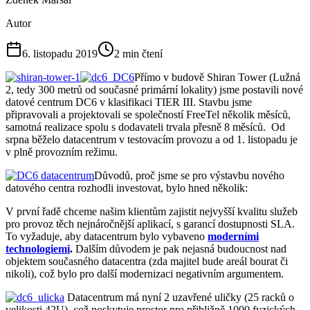
Autor
6. listopadu 2019
2
min čtení
Přímo v budově Shiran Tower (Lužná
2, tedy 300 metrů od současné primární lokality) jsme postavili nové
datové centrum DC6 v klasifikaci TIER III. Stavbu jsme
připravovali a projektovali se společností FreeTel několik měsíců,
samotná realizace spolu s dodavateli trvala přesně 8 měsíců. Od
srpna běželo datacentrum v testovacím provozu a od 1. listopadu je
v plně provozním režimu.
Důvodů, proč jsme se pro výstavbu nového
datového centra rozhodli investovat, bylo hned několik:
V první řadě chceme našim klientům zajistit nejvyšší kvalitu služeb
pro provoz těch nejnáročnější aplikací, s garancí dostupnosti SLA.
To vyžaduje, aby datacentrum bylo vybaveno
moderními
technologiemi
.
Dalším důvodem je pak nejasná budoucnost nad
objektem současného datacentra (zda majitel bude areál bourat či
nikoli), což bylo pro další modernizaci negativním argumentem.
Datacentrum má nyní 2 uzavřené uličky (25 racků o
velikosti 42U), což poskytuje prostor pro přibližně 1000 fyzických