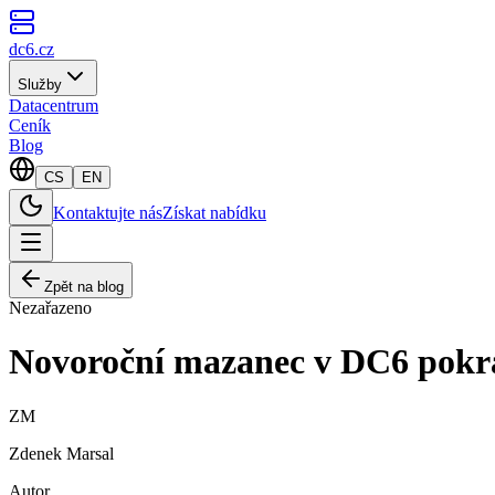
dc6.cz
Služby
Datacentrum
Ceník
Blog
CS
EN
Kontaktujte nás
Získat nabídku
Zpět na blog
Nezařazeno
Novoroční mazanec v DC6 pokr
ZM
Zdenek Marsal
Autor