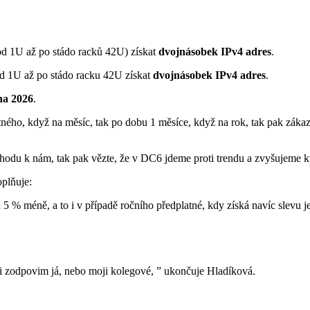
d 1U až po stádo racků 42U) získat
dvojnásobek IPv4 adres
.
d 1U až po stádo racku 42U získat
dvojnásobek IPv4 adres
.
na 2026
.
ného, když na měsíc, tak po dobu 1 měsíce, když na rok, tak pak zákazn
řechodu k nám, tak pak vězte, že v DC6 jdeme proti trendu a zvyšujeme 
oplňuje:
 5 % méně, a to i v případě ročního předplatné, kdy získá navíc slevu j
i zodpovim já, nebo moji kolegové, ” ukončuje Hladíková.