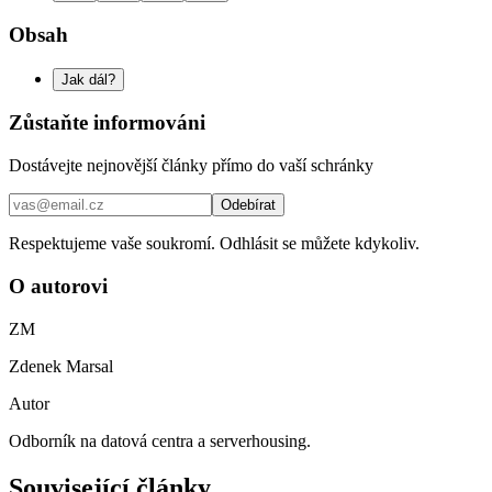
Obsah
Jak dál?
Zůstaňte informováni
Dostávejte nejnovější články přímo do vaší schránky
Odebírat
Respektujeme vaše soukromí. Odhlásit se můžete kdykoliv.
O autorovi
ZM
Zdenek Marsal
Autor
Odborník na datová centra a serverhousing.
Související články