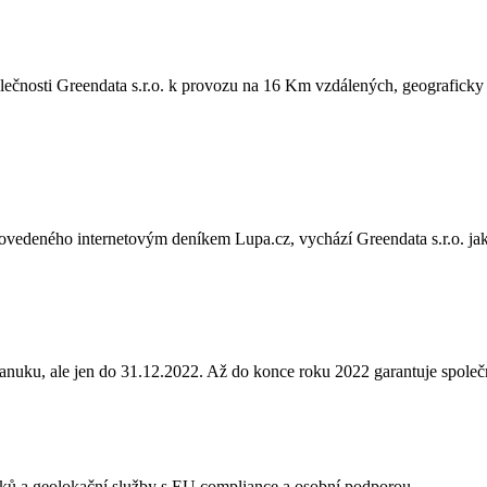
nosti Greendata s.r.o. k provozu na 16 Km vzdálených, geograficky od
ovedeného internetovým deníkem Lupa.cz, vychází Greendata s.r.o. jako 
anuku, ale jen do 31.12.2022. Až do konce roku 2022 garantuje společ
acků a geolokační služby s EU compliance a osobní podporou.