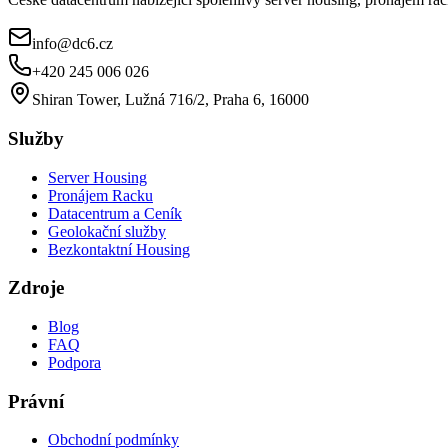
info@dc6.cz
+420 245 006 026
Shiran Tower, Lužná 716/2, Praha 6, 16000
Služby
Server Housing
Pronájem Racku
Datacentrum a Ceník
Geolokační služby
Bezkontaktní Housing
Zdroje
Blog
FAQ
Podpora
Právní
Obchodní podmínky