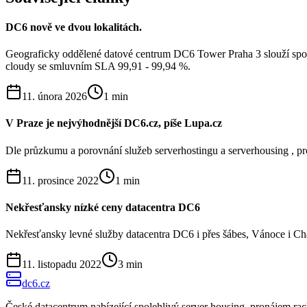
DC6 nově ve dvou lokalitách.
Geograficky oddělené datové centrum DC6 Tower Praha 3 slouží společ
cloudy se smluvním SLA 99,91 - 99,94 %.
11. února 2026
1
min
V Praze je nejvýhodnější DC6.cz, píše Lupa.cz
Dle průzkumu a porovnání služeb serverhostingu a serverhousing , pr
11. prosince 2022
1
min
Nekřesťansky nízké ceny datacentra DC6
Nekřesťansky levné služby datacentra DC6 i přes šábes, Vánoce i Ch
11. listopadu 2022
3
min
dc6.cz
České datacentrum nabízející spolehlivý server housing, pronájem r