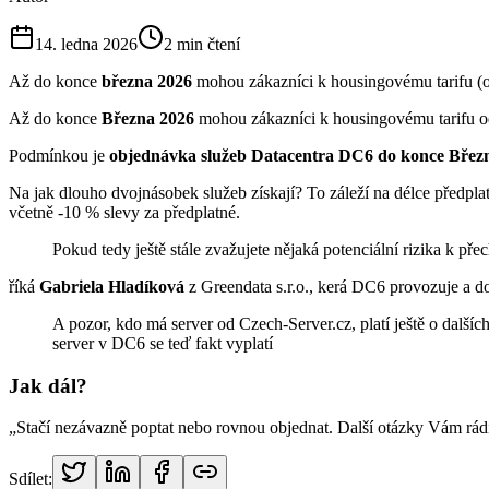
14. ledna 2026
2
min čtení
Až do konce
března 2026
mohou zákazníci k housingovému tarifu (o
Až do konce
Března 2026
mohou zákazníci k housingovému tarifu o
Podmínkou je
objednávka služeb Datacentra DC6 do konce Břez
Na jak dlouho dvojnásobek služeb získají? To záleží na délce předplat
včetně -10 % slevy za předplatné.
Pokud tedy ještě stále zvažujete nějaká potenciální rizika k p
říká
Gabriela Hladíková
z Greendata s.r.o., kerá DC6 provozuje a d
A pozor, kdo má server od Czech-Server.cz, platí ještě o dalších
server v DC6 se teď fakt vyplatí
Jak dál?
„Stačí nezávazně poptat nebo rovnou objednat. Další otázky Vám rád
Sdílet: