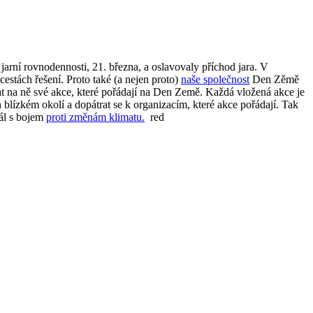
arní rovnodennosti, 21. března, a oslavovaly příchod jara. V
cestách řešení. Proto také (a nejen proto)
naše společnost
Den Zěmě
t na ně své akce, které pořádají na Den Země. Každá vložená akce je
 blízkém okolí a dopátrat se k organizacím, které akce pořádají. Tak
tál s bojem
proti změnám klimatu.
red