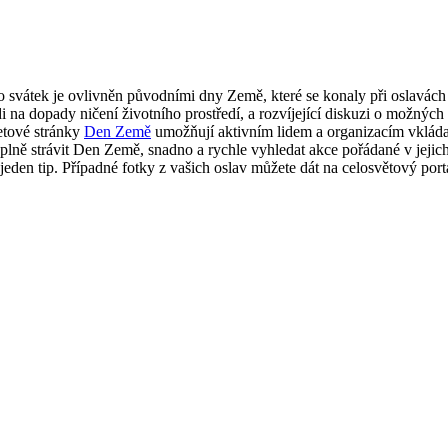
svátek je ovlivněn původními dny Země, které se konaly při oslavách j
 na dopady ničení životního prostředí, a rozvíjející diskuzi o možných 
etové stránky
Den Země
umožňují aktivním lidem a organizacím vkláda
plně strávit Den Země, snadno a rychle vyhledat akce pořádané v jejich
 jeden tip. Případné fotky z vašich oslav můžete dát na celosvětový por