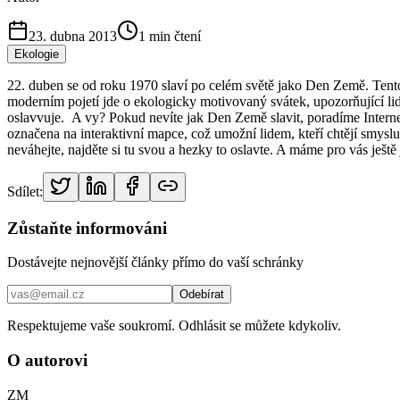
23. dubna 2013
1
min čtení
Ekologie
22. duben se od roku 1970 slaví po celém světě jako Den Země. Tento 
moderním pojetí jde o ekologicky motivovaný svátek, upozorňující lidi
oslavvuje. A vy? Pokud nevíte jak Den Země slavit, poradíme Intern
označena na interaktivní mapce, což umožní lidem, kteří chtějí smyslu
neváhejte, najděte si tu svou a hezky to oslavte. A máme pro vás ještě
Sdílet:
Zůstaňte informováni
Dostávejte nejnovější články přímo do vaší schránky
Odebírat
Respektujeme vaše soukromí. Odhlásit se můžete kdykoliv.
O autorovi
ZM