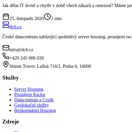
Jak dělat IT levně a chytře v době všech zákazů a omezení? Máme pro 
25. listopadu 2020
2
min
dc6.cz
České datacentrum nabízející spolehlivý server housing, pronájem r
info@dc6.cz
+420 245 006 026
Shiran Tower, Lužná 716/2, Praha 6, 16000
Služby
Server Housing
Pronájem Racku
Datacentrum a Ceník
Geolokační služby
Bezkontaktní Housing
Zdroje