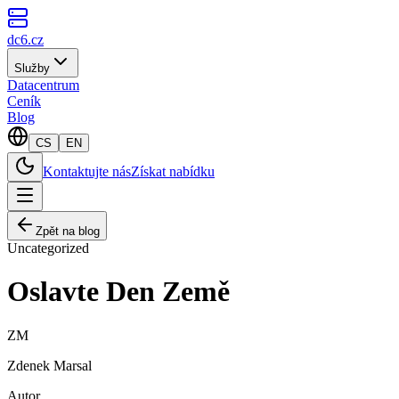
dc6.cz
Služby
Datacentrum
Ceník
Blog
CS
EN
Kontaktujte nás
Získat nabídku
Zpět na blog
Uncategorized
Oslavte Den Země
ZM
Zdenek Marsal
Autor