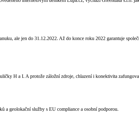
ovedeného internetovým deníkem Lupa.cz, vychází Greendata s.r.o. jako 
anuku, ale jen do 31.12.2022. Až do konce roku 2022 garantuje společ
ičky H a I. A protože záložní zdroje, chlazení i konektivita zafungovaly
acků a geolokační služby s EU compliance a osobní podporou.