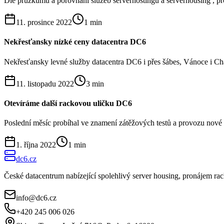
Dle průzkumu a porovnání služeb serverhostingu a serverhousing , pr
11. prosince 2022
1
min
Nekřesťansky nízké ceny datacentra DC6
Nekřesťansky levné služby datacentra DC6 i přes šábes, Vánoce i Ch
11. listopadu 2022
3
min
Otevíráme další rackovou uličku DC6
Poslední měsíc probíhal ve znamení zátěžových testů a provozu nové ul
1. října 2022
1
min
dc6.cz
České datacentrum nabízející spolehlivý server housing, pronájem r
info@dc6.cz
+420 245 006 026