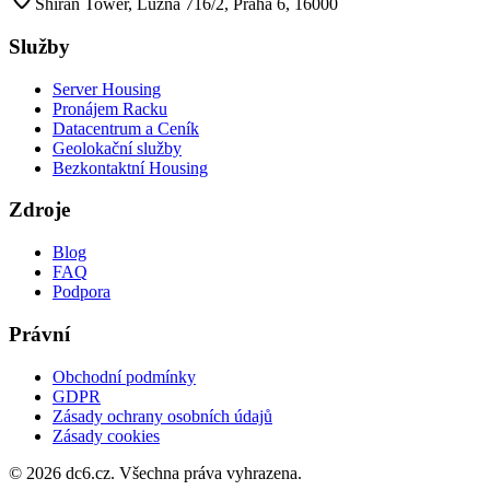
Shiran Tower, Lužná 716/2, Praha 6, 16000
Služby
Server Housing
Pronájem Racku
Datacentrum a Ceník
Geolokační služby
Bezkontaktní Housing
Zdroje
Blog
FAQ
Podpora
Právní
Obchodní podmínky
GDPR
Zásady ochrany osobních údajů
Zásady cookies
©
2026
dc6.cz.
Všechna práva vyhrazena.