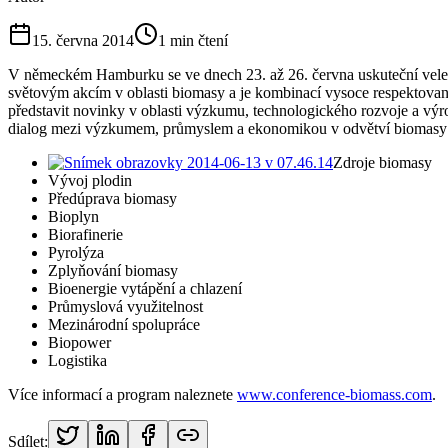
15. června 2014
1
min čtení
V německém Hamburku se ve dnech 23. až 26. června uskuteční veletr
světovým akcím v oblasti biomasy a je kombinací vysoce respektované
představit novinky v oblasti výzkumu, technologického rozvoje a výro
dialog mezi výzkumem, průmyslem a ekonomikou v odvětví biomasy a bi
Zdroje biomasy
Vývoj plodin
Předúprava biomasy
Bioplyn
Biorafinerie
Pyrolýza
Zplyňování biomasy
Bioenergie vytápění a chlazení
Průmyslová využitelnost
Mezinárodní spolupráce
Biopower
Logistika
Více informací a program naleznete
www.conference-biomass.com
.
Sdílet: