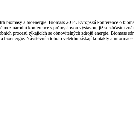
h biomasy a bioenergie: Biomass 2014. Evropská konference o biomase,
 mezinárodní konference s průmyslovou výstavou, jíž se zúčastní známí
bních procesů týkajících se obnovitelných zdrojů energie. Biomass sdru
oenergie. Návštěvníci tohoto veletrhu získají kontakty a informace mj.