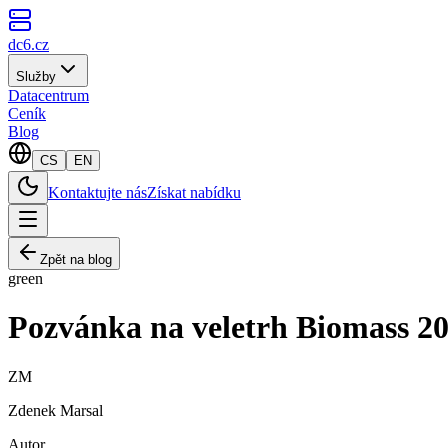
dc6.cz
Služby
Datacentrum
Ceník
Blog
CS
EN
Kontaktujte nás
Získat nabídku
Zpět na blog
green
Pozvánka na veletrh Biomass 2
ZM
Zdenek Marsal
Autor