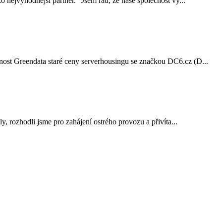
nejvýhodnější partner. "Jsem rád, že naše společnost vy...
nost Greendata staré ceny serverhousingu se značkou DC6.cz (D...
, rozhodli jsme pro zahájení ostrého provozu a přivíta...