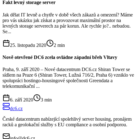
Fakt levný storage server
Jak dělat IT levně a chytře v době všech zákazů a omezení? Máme
pro vás ukázku jak získat a provozovat maximální prostor na
levných storage serverech za pár korun. Ale rychle jo?.. nebudou.
Se...
25. listopadu 2020
2
min
Nově otevřené DC6 zcela ovládne západní břeh Vltavy
Praha, 9. září 2020 – Nové datacentrum DC6.cz Shiran Tower se
sídlem na Praze 6 (Shiran Tower, Lužná 716/2, Praha 6) vzniklo ve
spolupráci hostingo-housingové společnosti Greendata a
telekomunikační ...
6. září 2020
3
min
dc6.cz
České datacentrum nabízející spolehlivý server housing, pronájem
racků a geolokační služby s EU compliance a osobní podporou.
info@dc6.cz