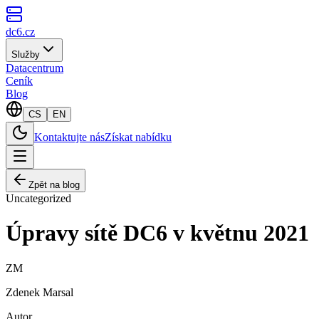
dc6.cz
Služby
Datacentrum
Ceník
Blog
CS
EN
Kontaktujte nás
Získat nabídku
Zpět na blog
Uncategorized
Úpravy sítě DC6 v květnu 2021
ZM
Zdenek Marsal
Autor