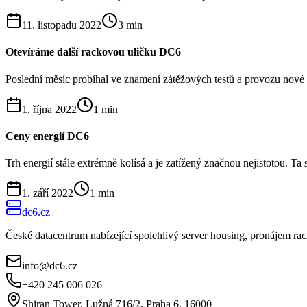
11. listopadu 2022
3
min
Otevíráme další rackovou uličku DC6
Poslední měsíc probíhal ve znamení zátěžových testů a provozu nové ul
1. října 2022
1
min
Ceny energií DC6
Trh energií stále extrémně kolísá a je zatížený značnou nejistotou. T
1. září 2022
1
min
dc6.cz
České datacentrum nabízející spolehlivý server housing, pronájem r
info@dc6.cz
+420 245 006 026
Shiran Tower, Lužná 716/2, Praha 6, 16000