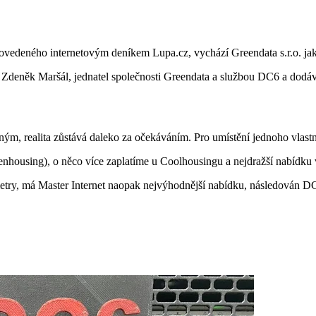
ovedeného internetovým deníkem Lupa.cz, vychází Greendata s.r.o. jak
ká Zdeněk Maršál, jednatel společnosti Greendata a službou DC6 a dodává
ným, realita zůstává daleko za očekáváním. Pro umístění jednoho vlast
housing), o něco více zaplatíme u Coolhousingu a nejdražší nabídku 
arametry, má Master Internet naopak nejvýhodnější nabídku, následová