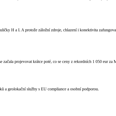
ičky H a I. A protože záložní zdroje, chlazení i konektivita zafungovaly
a se začala projevovat krátce poté, co se ceny z rekordních 1 050 eur 
acků a geolokační služby s EU compliance a osobní podporou.