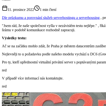
11. prosince 2022
1
min čtení
Dle průzkumu a porovnání služeb serverhostingu a serverhousing
, pr
"Jsem rád, že naše společnost vyšla v nezávislém testu nejlépe." , ří
šrámu v podobě komunikace rozhodně zapracuji.
Výsledky testu:
Ač se na začátku mohlo zdát, že Praha je městem datacentrům zaslíbe
Nejlevněji to u požadavku podle našeho modelu vychází u DC6 (Green
Pro ty, kteří upřednostní virtuální privátní server s poptávanými p
red
V případě více informací nás kontaktujte.
red