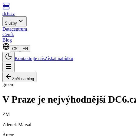
dc6.cz
Služby
Datacentrum
Ceník
Blog
CS
EN
Kontaktujte nás
Získat nabídku
Zpět na blog
green
V Praze je nejvýhodnější DC6.cz
ZM
Zdenek Marsal
Autor