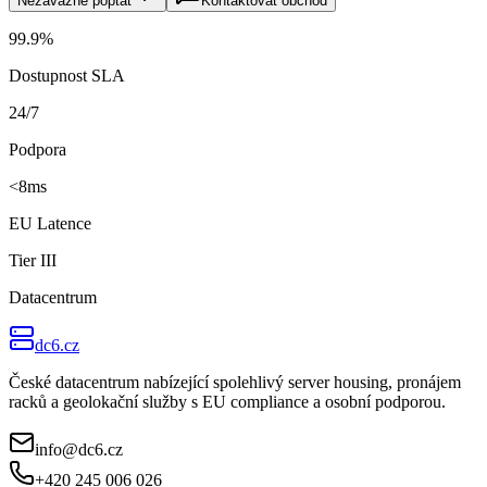
Nezávazně poptat
Kontaktovat obchod
99.9%
Dostupnost SLA
24/7
Podpora
<8ms
EU Latence
Tier III
Datacentrum
dc6.cz
České datacentrum nabízející spolehlivý server housing, pronájem
racků a geolokační služby s EU compliance a osobní podporou.
info@dc6.cz
+420 245 006 026