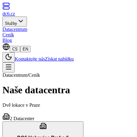
dc6.cz
Služby
Datacentrum
Ceník
Blog
CS
EN
Kontaktujte nás
Získat nabídku
Datacentrum
/
Ceník
Naše datacentra
Dvě lokace v Praze
2 Datacenter