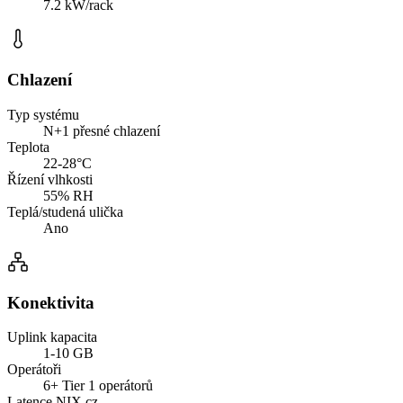
7.2 kW/rack
Chlazení
Typ systému
N+1 přesné chlazení
Teplota
22-28°C
Řízení vlhkosti
55% RH
Teplá/studená ulička
Ano
Konektivita
Uplink kapacita
1-10 GB
Operátoři
6+ Tier 1 operátorů
Latence NIX.cz